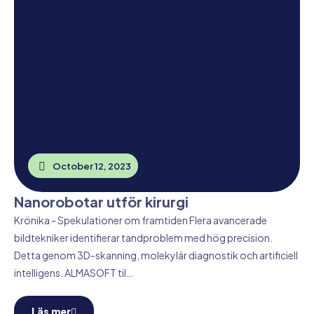
October 12, 2023
Nanorobotar utför kirurgi
Krönika - Spekulationer om framtiden Flera avancerade
bildtekniker identifierar tandproblem med hög precision.
Detta genom 3D-skanning, molekylär diagnostik och artificiell
intelligens. ALMASOFT til…
Läs mer