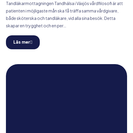
Tandläkarmottagningen Tandhälsa i Växjös vårdfilosofi är att
patienten i möjligaste mån ska få träffa samma vårdgivare,
både sköterska och tandläkare, vid alla sina besök. Detta
skapar en trygghet och en per…
Läs mer