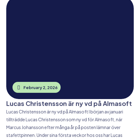
February 2, 2026
Lucas Christensson är ny vd på Almasoft
Lucas Christensson är ny vd på Almasoft I början av januari
tillträdde Lucas Christensson som ny vd för Almasoft, när
Marcus Johansson efter många år på posten lämnar över
stafettpinnen. Under sina första veckor hos oss har Lucas