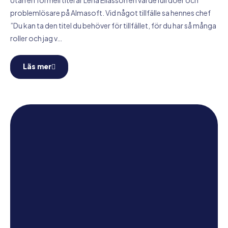
Utan en formell titel är Lena Eliasson en värdefull doer och
problemlösare på Almasoft. Vid något tillfälle sa hennes chef
”Du kan ta den titel du behöver för tillfället, för du har så många
roller och jag v…
Läs mer