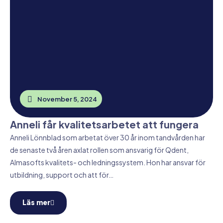
November 5, 2024
Anneli får kvalitetsarbetet att fungera
Anneli Lönnblad som arbetat över 30 år inom tandvården har
de senaste två åren axlat rollen som ansvarig för Qdent,
Almasofts kvalitets- och ledningssystem. Hon har ansvar för
utbildning, support och att för…
Läs mer