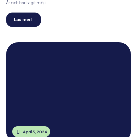
år och har tagit möjli…
Läs mer
April 3, 2024