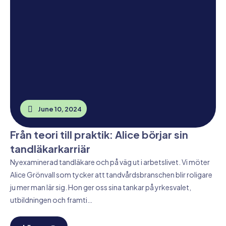
June 10, 2024
Från teori till praktik: Alice börjar sin
tandläkarkarriär
Nyexaminerad tandläkare och på väg ut i arbetslivet. Vi möter
Alice Grönvall som tycker att tandvårdsbranschen blir roligare
ju mer man lär sig. Hon ger oss sina tankar på yrkesvalet,
utbildningen och framti…