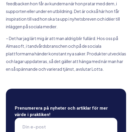
feedbacken hon får av kunderna när hon pratar med dem, i
supporten eller under en utbildning. Det är också här hon får
inspiration till vad hon ska ta upp i nyhetsbreven och idéer till
inläggen på sociala medier.
– Det har jag lärt mig är att man aldrig blir fullärd. Hos oss på
Almasoft, i tandvårdsbranschen och på de sociala
plattformarna händer konstant nya saker. Produkter utvecklas
och lagar uppdateras, så det gäller att hänga med när man har
en så spännande och varierad tjänst, avslutar Lotta.
Prenumerera på nyheter och artiklar för mer
värde i praktiken!