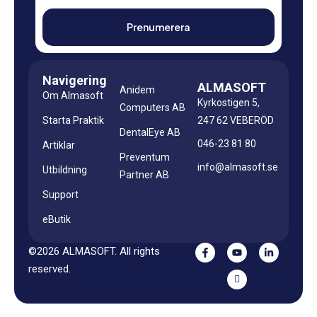
Navigering
ALMASOFT
Anidem
Om Almasoft
Kyrkostigen 5,
Computers AB
Starta Praktik
247 62 VEBERÖD
DentalEye AB
046-23 81 80
Artiklar
Preventum
info@almasoft.se
Utbildning
Partner AB
Support
eButik
©2026 ALMASOFT. All rights
reserved.