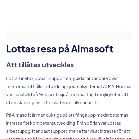
Lottas resa på Almasoft
Att tillåtas utvecklas
Lotta Tinebo jobbar i supporten, guidar användare över
telefon samt håller i utbildning i journalsystemet ALMA. Hon har
varit anställd på Almasoft i sju år och har tagit möjligheten att
utveckla sin tjänst efter vad hon själv brinner för.
På Almasoft är man duktiga på att fånga upp medarbetarnas
intresse för kompetensutveckling. Från början var Lottas
arbetsuppgift endast support, men efter visat intresse för att