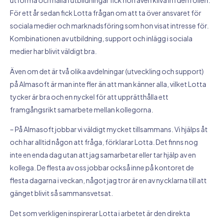
utforma och hålla i utbildningar fick hon även kliva in i den rollen.
För ett år sedan fick Lotta frågan om att ta över ansvaret för
sociala medier och marknadsföring som hon visat intresse för.
Kombinationen av utbildning, support och inlägg i sociala
medier har blivit väldigt bra.
Även om det är två olika avdelningar (utveckling och support)
på Almasoft är man inte fler än att man känner alla, vilket Lotta
tycker är bra och en nyckel för att upprätthålla ett
framgångsrikt samarbete mellan kollegorna.
– På Almasoft jobbar vi väldigt mycket tillsammans. Vi hjälps åt
och har alltid någon att fråga, förklarar Lotta. Det finns nog
inte en enda dag utan att jag samarbetar eller tar hjälp av en
kollega. De flesta av oss jobbar också inne på kontoret de
flesta dagarna i veckan, något jag tror är en av nycklarna till att
gänget blivit så sammansvetsat.
Det som verkligen inspirerar Lotta i arbetet är den direkta