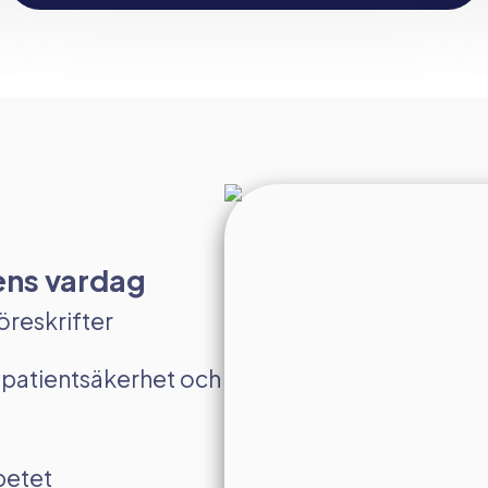
kens vardag
föreskrifter
g patientsäkerhet och
betet