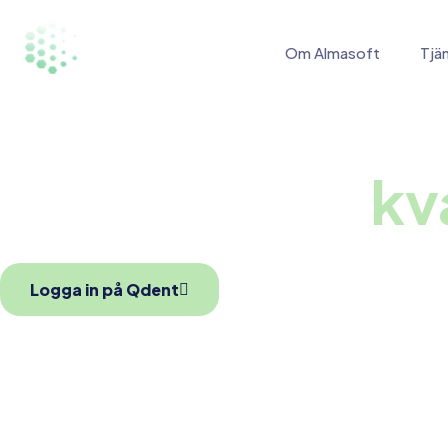
Om Almasoft
Tjä
Qdent Ta
kv
Logga in på Qdent