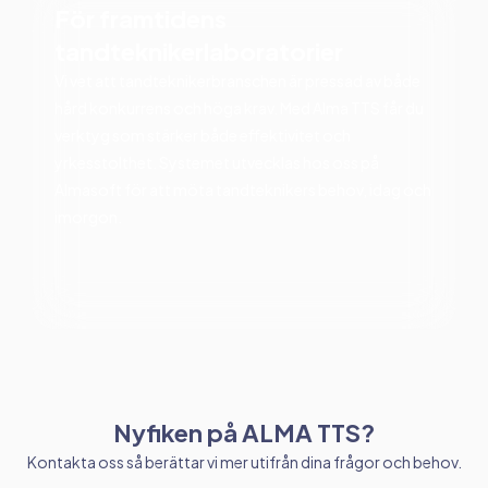
För framtidens
tandteknikerlaboratorier
Vi vet att tandteknikerbranschen är pressad av både
hård konkurrens och höga krav. Med Alma TTS får du
verktyg som stärker både effektivitet och
yrkesstolthet. Systemet utvecklas hos oss på
Almasoft för att möta tandteknikers behov, idag och
imorgon.
Nyfiken på ALMA TTS?
Kontakta oss så berättar vi mer utifrån dina frågor och behov.