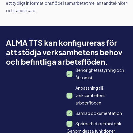
ett tydligt informationsflöde i samarbetet mellan tandtekniker
och tandläkare.
ALMA TTS kan konfigureras för
att stödja verksamhetens behov
och befintliga arbetsflöden.
Behörighetsstyrning och
åtkomst
Anpassning till
verksamhetens
arbetsflöden
Samlad dokumentation
Spårbarhet och historik
Genom dessa funktioner