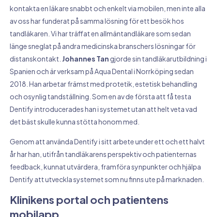
kontakta en läkare snabbt och enkelt via mobilen, men inte alla
av oss har funderat på samma lösning för ett besök hos
tandläkaren. Vi har träffat en allmäntandläkare som sedan
länge sneglat på andra medicinska branschers lösningar för
distanskontakt.
Johannes Tan
gjorde sin tandläkarutbildning i
Spanien och är verksam på Aqua Dental i Norrköping sedan
2018. Han arbetar främst med protetik, estetisk behandling
och osynlig tandställning. Som en av de första att få testa
Dentify introducerades han i systemet utan att helt veta vad
det bäst skulle kunna stötta honom med.
Genom att använda Dentify i sitt arbete under ett och ett halvt
år har han, utifrån tandläkarens perspektiv och patienternas
feedback, kunnat utvärdera, framföra synpunkter och hjälpa
Dentify att utveckla systemet som nu finns ute på marknaden.
Klinikens portal och patientens
mobilapp