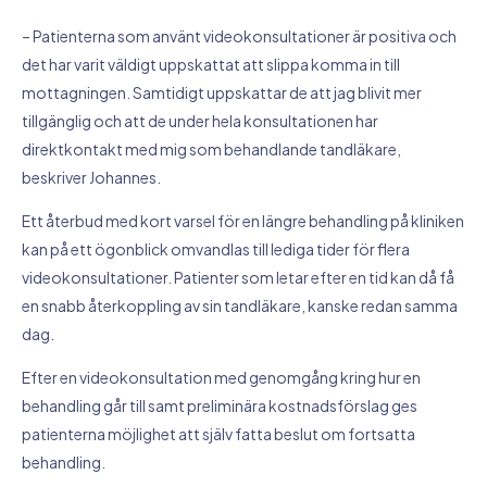
– Patienterna som använt videokonsultationer är positiva och
det har varit väldigt uppskattat att slippa komma in till
mottagningen. Samtidigt uppskattar de att jag blivit mer
tillgänglig och att de under hela konsultationen har
direktkontakt med mig som behandlande tandläkare,
beskriver Johannes.
Ett återbud med kort varsel för en längre behandling på kliniken
kan på ett ögonblick omvandlas till lediga tider för flera
videokonsultationer. Patienter som letar efter en tid kan då få
en snabb återkoppling av sin tandläkare, kanske redan samma
dag.
Efter en videokonsultation med genomgång kring hur en
behandling går till samt preliminära kostnadsförslag ges
patienterna möjlighet att själv fatta beslut om fortsatta
behandling.