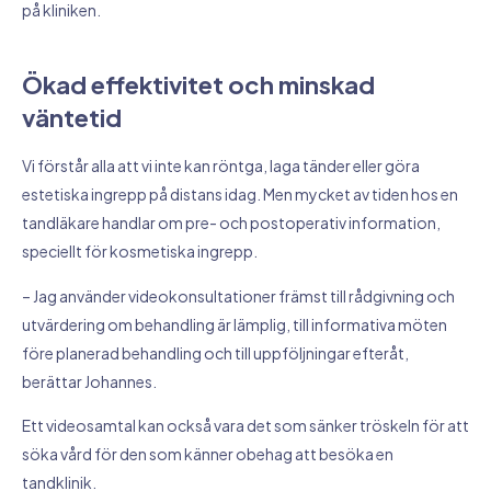
på kliniken.
Ökad effektivitet och minskad
väntetid
Vi förstår alla att vi inte kan röntga, laga tänder eller göra
estetiska ingrepp på distans idag. Men mycket av tiden hos en
tandläkare handlar om pre- och postoperativ information,
speciellt för kosmetiska ingrepp.
– Jag använder videokonsultationer främst till rådgivning och
utvärdering om behandling är lämplig, till informativa möten
före planerad behandling och till uppföljningar efteråt,
berättar Johannes.
Ett videosamtal kan också vara det som sänker tröskeln för att
söka vård för den som känner obehag att besöka en
tandklinik.