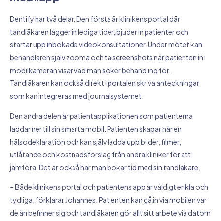
Dentify har två delar. Den första är klinikens portal där
tandläkaren lägger in lediga tider, bjuder in patienter och
startar upp inbokade videokonsultationer. Under mötet kan
behandlaren själv zooma och ta screenshots när patienten in i
mobilkameran visar vad man söker behandling för.
Tandläkaren kan också direkt i portalen skriva anteckningar
som kan integreras med journalsystemet.
Den andra delen är patientapplikationen som patienterna
laddar ner till sin smarta mobil. Patienten skapar här en
hälsodeklaration och kan själv ladda upp bilder, filmer,
utlåtande och kostnadsförslag från andra kliniker för att
jämföra. Det är också här man bokar tid med sin tandläkare.
– Både klinikens portal och patientens app är väldigt enkla och
tydliga, förklarar Johannes. Patienten kan gå in via mobilen var
de än befinner sig och tandläkaren gör allt sitt arbete via datorn