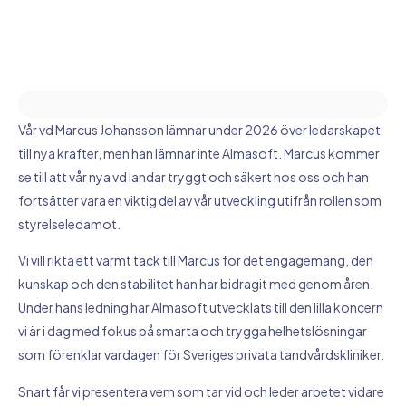
Vår vd Marcus Johansson lämnar under 2026 över ledarskapet
till nya krafter, men han lämnar inte Almasoft. Marcus kommer
se till att vår nya vd landar tryggt och säkert hos oss och han
fortsätter vara en viktig del av vår utveckling utifrån rollen som
styrelseledamot.
Vi vill rikta ett varmt tack till Marcus för det engagemang, den
kunskap och den stabilitet han har bidragit med genom åren.
Under hans ledning har Almasoft utvecklats till den lilla koncern
vi är i dag med fokus på smarta och trygga helhetslösningar
som förenklar vardagen för Sveriges privata tandvårdskliniker.
Snart får vi presentera vem som tar vid och leder arbetet vidare