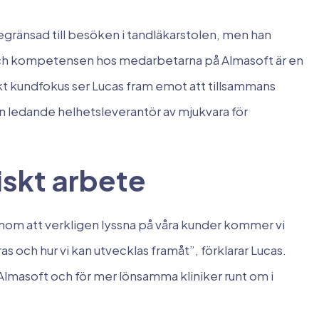
gränsad till besöken i tandläkarstolen, men han
ch kompetensen hos medarbetarna på Almasoft är en
rkt kundfokus ser Lucas fram emot att tillsammans
 ledande helhetsleverantör av mjukvara för
iskt arbete
genom att verkligen lyssna på våra kunder kommer vi
s och hur vi kan utvecklas framåt”, förklarar Lucas.
Almasoft och för mer lönsamma kliniker runt om i