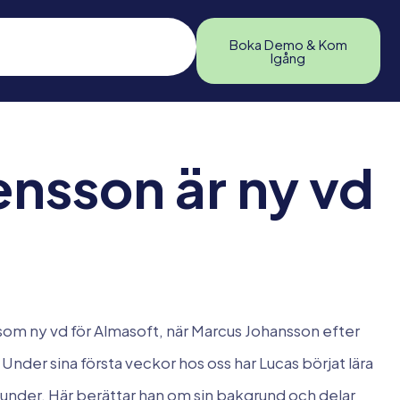
Boka Demo & Kom
Igång
ensson är ny vd
n som ny vd för Almasoft, när Marcus Johansson efter
nder sina första veckor hos oss har Lucas börjat lära
nder. Här berättar han om sin bakgrund och delar