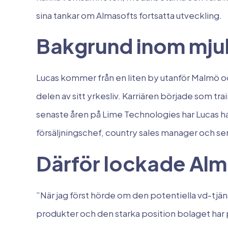
sina tankar om Almasofts fortsatta utveckling.
Bakgrund inom mjuk
Lucas kommer från en liten by utanför Malmö o
delen av sitt yrkesliv. Karriären började som tra
senaste åren på Lime Technologies har Lucas haf
försäljningschef, country sales manager och s
Därför lockade Alm
”När jag först hörde om den potentiella vd-tjä
produkter och den starka position bolaget har 