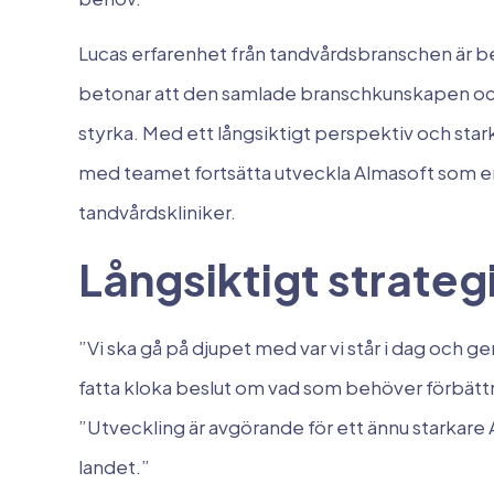
Lucas erfarenhet från tandvårdsbranschen är be
betonar att den samlade branschkunskapen o
styrka. Med ett långsiktigt perspektiv och sta
med teamet fortsätta utveckla Almasoft som en
tandvårdskliniker.
Långsiktigt strateg
”Vi ska gå på djupet med var vi står i dag och 
fatta kloka beslut om vad som behöver förbättra
”Utveckling är avgörande för ett ännu starkare 
landet.”