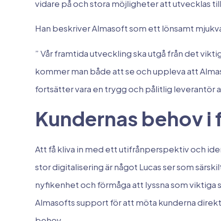
vidare på och stora möjligheter att utvecklas 
Han beskriver Almasoft som ett lönsamt mjukva
” Vår framtida utveckling ska utgå från det vikti
kommer man både att se och uppleva att Almaso
fortsätter vara en trygg och pålitlig leverantö
Kundernas behov i 
Att få kliva in med ett utifrånperspektiv och ide
stor digitalisering är något Lucas ser som särskil
nyfikenhet och förmåga att lyssna som viktiga st
Almasofts support för att möta kunderna direkt 
behov.