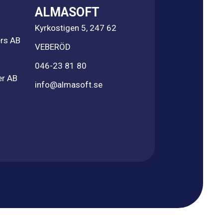
ALMASOFT
Kyrkostigen 5, 247 62
rs AB
VEBERÖD
046-23 81 80
er AB
info@almasoft.se