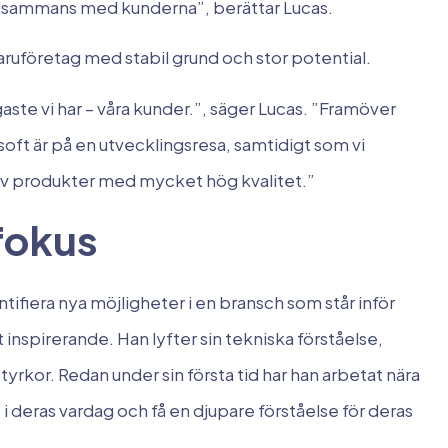
tillsammans med kunderna”, berättar Lucas.
ruföretag med stabil grund och stor potential.
gaste vi har – våra kunder.”, säger Lucas. ”Framöver
ft är på en utvecklingsresa, samtidigt som vi
r av produkter med mycket hög kvalitet.”
fokus
ntifiera nya möjligheter i en bransch som står inför
t inspirerande. Han lyfter sin tekniska förståelse,
yrkor. Redan under sin första tid har han arbetat nära
i deras vardag och få en djupare förståelse för deras