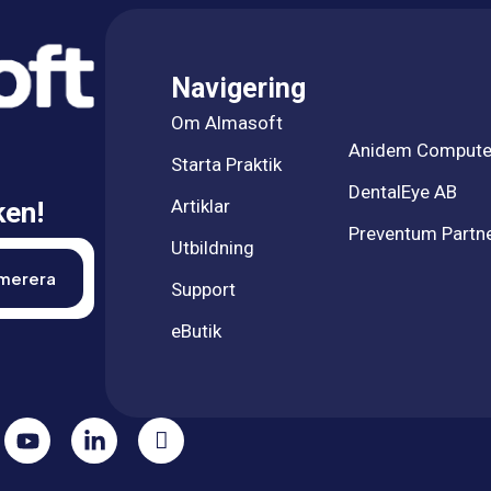
Navigering
Om Almasoft
Anidem Compute
Starta Praktik
DentalEye AB
Artiklar
ken!
Preventum Partn
Utbildning
Support
eButik