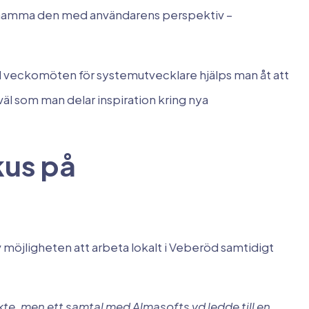
n anamma den med användarens perspektiv –
vid veckomöten för systemutvecklare hjälps man åt att
äl som man delar inspiration kring nya
kus på
 möjligheten att arbeta lokalt i Veberöd samtidigt
te, men ett samtal med Almasofts vd ledde till en