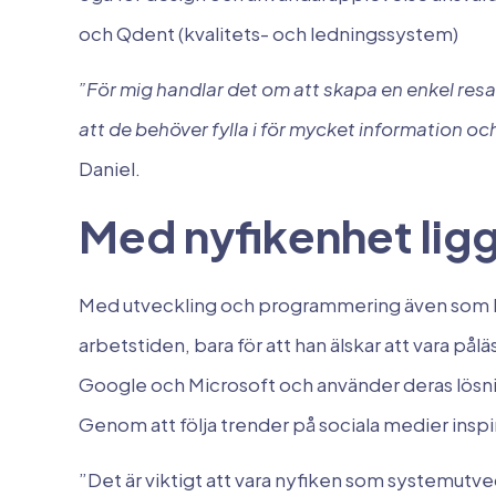
och Qdent (kvalitets- och ledningssystem)
”För mig handlar det om att skapa en enkel resa 
att de behöver fylla i för mycket information och
Daniel.
Med nyfikenhet lig
Med utveckling och programmering även som h
arbetstiden, bara för att han älskar att vara på
Google och Microsoft och använder deras lösning
Genom att följa trender på sociala medier inspire
”Det är viktigt att vara nyfiken som systemutve