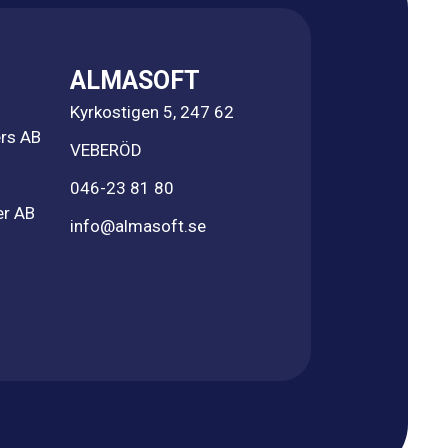
ALMASOFT
Kyrkostigen 5, 247 62
rs AB
VEBERÖD
046-23 81 80
er AB
info@almasoft.se