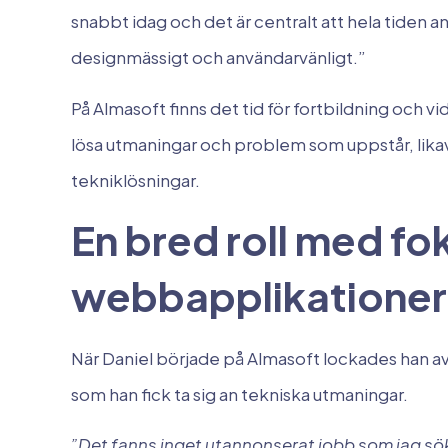
snabbt idag och det är centralt att hela tide
designmässigt och användarvänligt.”
På Almasoft finns det tid för fortbildning och 
lösa utmaningar och problem som uppstår, likav
tekniklösningar.
En bred roll med fo
webbapplikationer
När Daniel började på Almasoft lockades han av
som han fick ta sig an tekniska utmaningar.
”Det fanns inget utannonserat jobb som jag sök