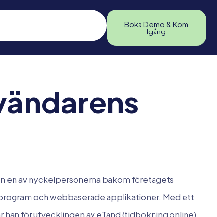
Boka Demo & Kom
Igång
nvändarens
en en av nyckelpersonerna bakom företagets
-program och webbaserade applikationer. Med ett
 han för utvecklingen av eTand (tidbokning online)