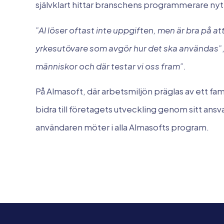
självklart hittar branschens programmerare nyt
”AI löser oftast inte uppgiften, men är bra på at
yrkesutövare som avgör hur det ska användas”
människor och där testar vi oss fram”.
På Almasoft, där arbetsmiljön präglas av ett fam
bidra till företagets utveckling genom sitt ans
användaren möter i alla Almasofts program.