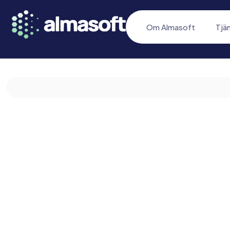
Om Almasoft
Tjä