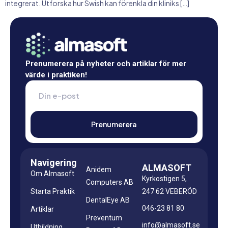
integrerat. Utforska hur Swish kan förenkla din kliniks […]
Prenumerera på nyheter och artiklar för mer
värde i praktiken!
Navigering
ALMASOFT
Anidem
Om Almasoft
Kyrkostigen 5,
Computers AB
Starta Praktik
247 62 VEBERÖD
DentalEye AB
046-23 81 80
Artiklar
Preventum
info@almasoft.se
Utbildning