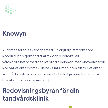
Tjänstkategori:
Ekonomi &
administration
Knowyn
Automatiserad, säker och smart. En digital plattform som
kopplar upp sig emot ditt ALMA och blir en virtuell
vårdkoordinator med dagligt stöd till kliniken. Med Knowyn har du
koll på Patienter som skulle ha kallats, men inte kallats. Patienter
som fått kostnadsförslag men inte tackat ja ännu. Patienter som
bokat av, men saknar en ny […]
Redovisningsbyrån för din
tandvårdsklinik