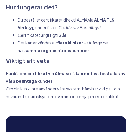
Hur fungerar det?
Du beställer certifikatet direkt i ALMA via
ALMA TLS
Verktyg
under fliken
Certifikat / Beställ nytt
.
Certifikatet är giltigt i
2 år
.
Det kan användas av
flera kliniker
– så länge de
har
samma organisationsnummer
.
Viktigt att veta
Funktionscertifikat via Almasoft kan endast beställas av
våra befintliga kunder.
Om din klinik inte använder våra system, hänvisar vi dig till din
nuvarande journalsystemleverantör för hjälp med certifikat.