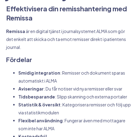
Effektivisera din remisshantering med
Remissa
Remissa
är en digital tjänst i journalsystemet ALMA som gör
det enkelt att skicka och ta emot remisser direkt i patientens
journal.
Fördelar
Smidig integration
: Remisser och dokument sparas
automatiskt i ALMA
Aviseringar
: Du får notiser vid nya remisser eller svar
Tidsbesparande
: Slipp skanning och externa portaler
Statistik & översikt
: Kategorisera remisser och följ upp
via statistikmodulen
Flexibel användning
: Fungerar även med mottagare
som inte har ALMA
Kostnadsfri!