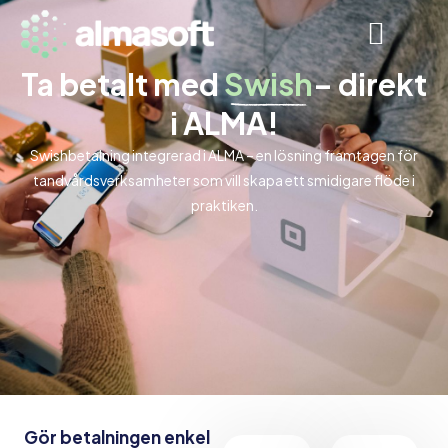
Ta betalt med
Swish
– direkt
i ALMA!
Swishbetalning integrerad i ALMA – en lösning framtagen för
tandvårdsverksamheter som vill skapa ett smidigare flöde i
praktiken.
Gör betalningen enkel