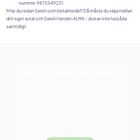
nummer 9875549231.
❗ Har du redan Swish som betalmedel? Då måste du välja mellan
ditt eget avtal och Swish Handel i ALMA – du kan inte ha båda
samtidigt.
Swish – Snabbare betalning
direkt i ALMA!
Gör det enkelt för dina patienter att betala
med Swish – direkt från ALMA. Pengarna landar
på ditt konto och skulden regleras
automatiskt. Smidigt, säkert och helt utan
krångel.
Kontakta oss – vi hjälper dig igång!