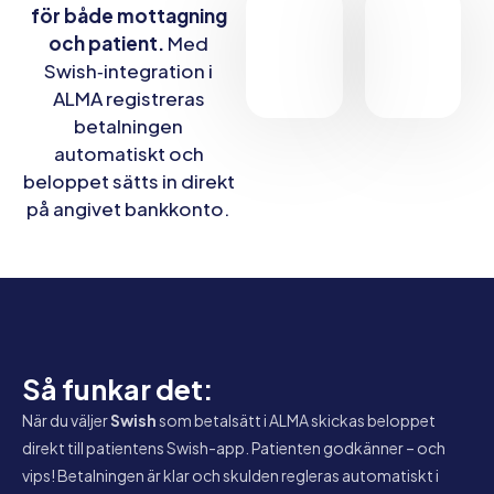
för både mottagning
och patient.
Med
Swish‑integration i
ALMA registreras
betalningen
automatiskt och
beloppet sätts in direkt
på angivet bankkonto.
Så funkar det:
När du väljer
Swish
som betalsätt i ALMA skickas beloppet
direkt till patientens Swish-app. Patienten godkänner – och
vips! Betalningen är klar och skulden regleras automatiskt i