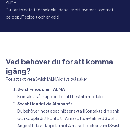
ALMA.
Du kan ta betalt för hela skulden eller ett överenskommet
belopp. Flexibelt och enkelt!
Vad behöver du för att komma
igång?
För att aktivera Swish i ALMA krävs två saker:
Swish-modulen i ALMA
Kontakta vår support för att beställa modulen.
Swish Handel via Almasoft
Du behöver inget eget inlösenavtal! Kontakta din bank
och koppla ditt konto till Almasofts avtal med Swish.
Ange att du vill koppla mot Almasoft och använd Swish-