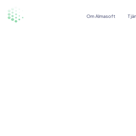
Om Almasoft
Tjä