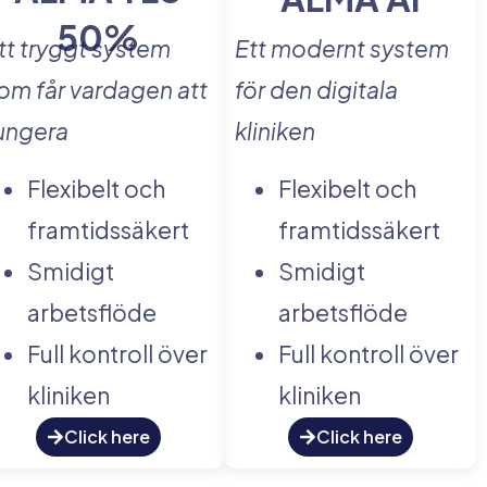
50%
tt tryggt system
Ett modernt system
om får vardagen att
för den digitala
ungera
kliniken
Flexibelt och
Flexibelt och
framtidssäkert
framtidssäkert
Smidigt
Smidigt
arbetsflöde
arbetsflöde
Full kontroll över
Full kontroll över
kliniken
kliniken
Click here
Click here