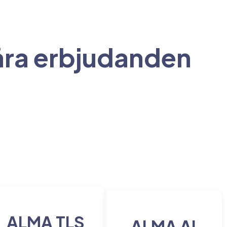
våra erbjudanden
ALMA TLS
ALMA AI