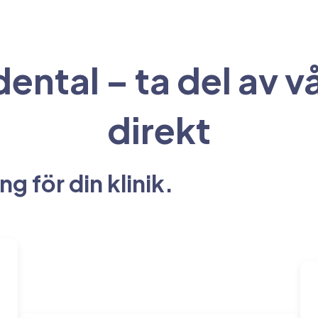
dental – ta del av 
direkt
ing för din klinik.
%