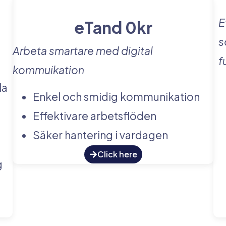
E
eTand 0kr
s
Arbeta smartare med digital
f
kommuikation
la
Enkel och smidig kommunikation
Effektivare arbetsflöden
Säker hantering i vardagen
Click here
g