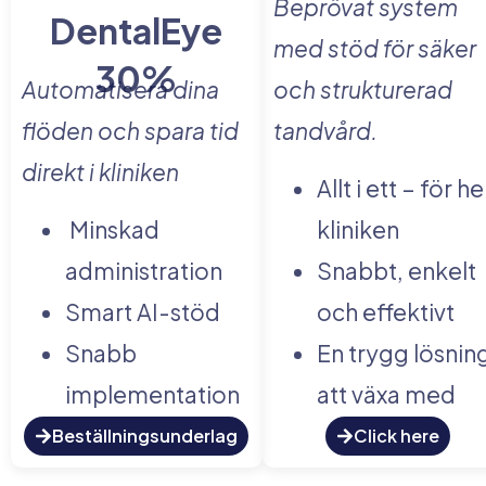
Beprövat system
DentalEye
med stöd för säker
30%
Automatisera dina
och strukturerad
flöden och spara tid
tandvård.
direkt i kliniken
Allt i ett – för he
Minskad
kliniken
administration
Snabbt, enkelt
Smart AI-stöd
och effektivt
Snabb
En trygg lösnin
implementation
att växa med
Beställningsunderlag
Click here