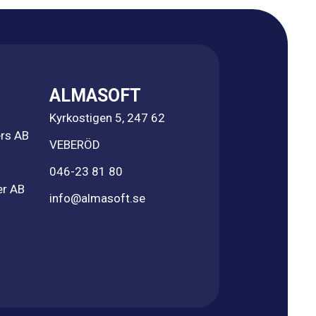
ALMASOFT
Kyrkostigen 5, 247 62
rs AB
VEBERÖD
046-23 81 80
er AB
info@almasoft.se