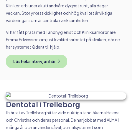
Kliniken erbjuder akuttandvård dygnet runt, alla dagar i
veckan. Stor yrkesskicklighet och hög kvalitet är viktiga
värderingar som är centrala i verksamheten.
Vi har fått prata med Tandhygienist och Kliniksamordnare
Emma Edvinsson om just kvalitetsarbetet på kliniken, där de
har systemet Qdent till hjälp.
Läs hela intervjun här
Dentotal i Trelleborg
I hjärtat av Trelleborg hittar vi de duktiga tandläkarna Helena
och Christina och deras personal. De har jobbat med ALMA i
många år och använder såväl journalsystemet som