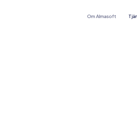
Om Almasoft
Tjä
Tilläggstjän