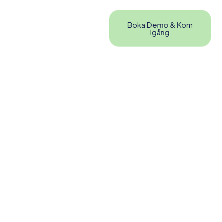
Boka Demo & Kom
Igång
din klinik