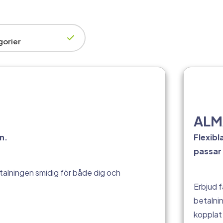
gorier
ALMA
n.
Flexibl
passar 
talningen smidig för både dig och
Erbjud f
betalni
kopplat 