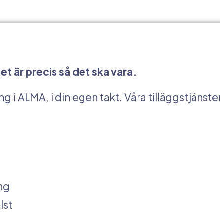
det är precis så det ska vara.
g i ALMA, i din egen takt. Våra tilläggstjänste
ång
lst