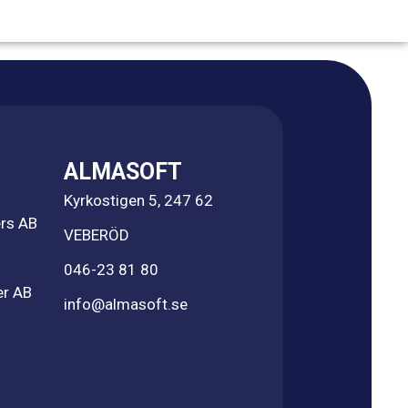
ALMASOFT
Kyrkostigen 5, 247 62
rs AB
VEBERÖD
046-23 81 80
er AB
info@almasoft.se